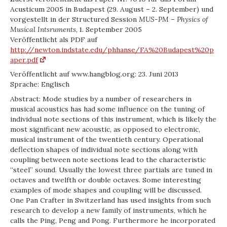
Acusticum 2005 in Budapest (29. August – 2. September) und
vorgestellt in der Structured Session
MUS-PM – Physics of
Musical Intsruments
, 1. September 2005
Veröffentlicht als PDF auf
http://newton.indstate.edu/phhanse/FA%20Budapest%20p
aper.pdf
Veröffentlicht auf www.hangblog.org: 23. Juni 2013
Sprache: Englisch
Abstract: Mode studies by a number of researchers in
musical acoustics has had some influence on the tuning of
individual note sections of this instrument, which is likely the
most significant new acoustic, as opposed to electronic,
musical instrument of the twentieth century. Operational
deflection shapes of individual note sections along with
coupling between note sections lead to the characteristic
“steel” sound. Usually the lowest three partials are tuned in
octaves and twelfth or double octaves. Some interesting
examples of mode shapes and coupling will be discussed.
One Pan Crafter in Switzerland has used insights from such
research to develop a new family of instruments, which he
calls the Ping, Peng and Pong. Furthermore he incorporated