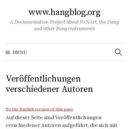
S
www.hangblog.org
k
i
A Documentation Project about PANArt, the Hang
p
and other Pang instruments
t
o
S
c
e
MENU
a
o
r
c
n
h
f
t
o
Veröffentlichungen
r
e
:
verschiedener Autoren
n
t
To the English version of this page
Auf dieser Seite sind Veröffentlichungen
verschiedener Autoren aufgeführt, die sich mit