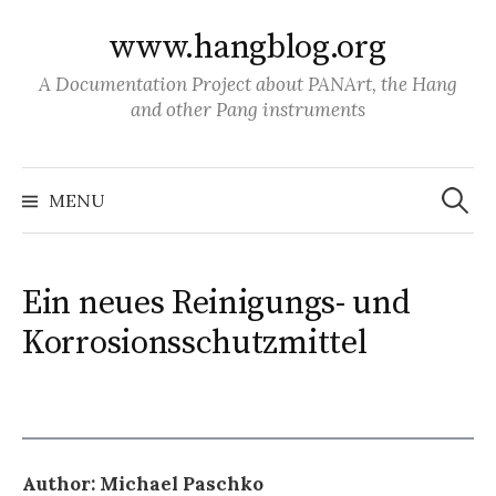
S
www.hangblog.org
k
i
A Documentation Project about PANArt, the Hang
p
and other Pang instruments
t
o
S
c
e
MENU
a
o
r
c
n
h
f
t
o
Ein neues Reinigungs- und
r
e
:
Korrosionsschutzmittel
n
t
Author: Michael Paschko