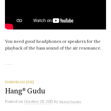
You need good headphones or speakers for the
playback of the bass sound of the air resonance.
HANGBLOG [DE]
Hang® Gudu
Posted
on
October 28, 2015
by
Michael Paschko