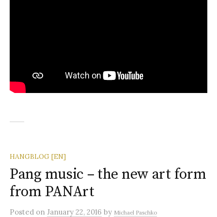
HANGBLOG [EN]
Pang music – the new art form
from PANArt
Posted
on
January 22, 2016
by
Michael Paschko