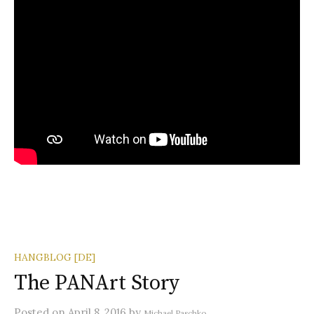
HANGBLOG [DE]
The PANArt Story
Posted
on
April 8, 2016
by
Michael Paschko