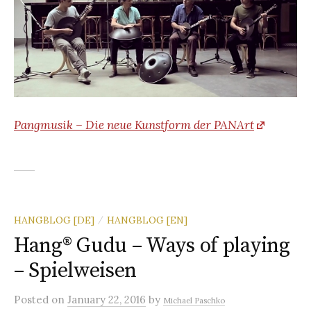
Pangmusik – Die neue Kunstform der PANArt
HANGBLOG [DE]
HANGBLOG [EN]
/
Hang® Gudu – Ways of playing
– Spielweisen
Posted
on
January 22, 2016
by
Michael Paschko