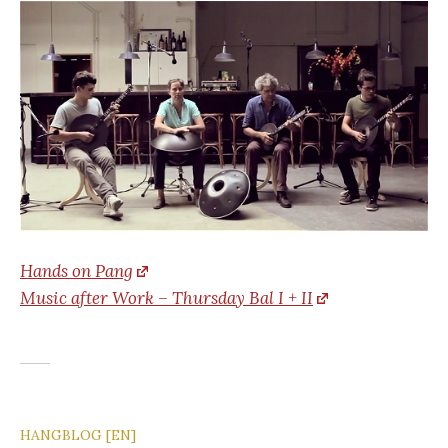
Hands on Pang
Music after Work – Thursday Bal I + II
HANGBLOG [EN]