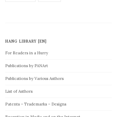
P
o
s
t
HANG LIBRARY [EN]
s
n
For Readers in a Hurry
a
Publications by PANArt
v
Publications by Various Authors
i
g
List of Authors
a
Patents – Trademarks – Designs
t
Reception in Media and on the Internet