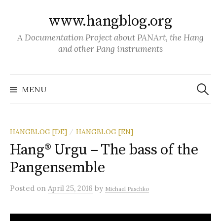
S
www.hangblog.org
k
i
A Documentation Project about PANArt, the Hang
p
and other Pang instruments
t
o
S
c
e
MENU
a
o
r
c
n
h
f
t
o
HANGBLOG [DE]
HANGBLOG [EN]
/
r
e
:
Hang® Urgu – The bass of the
n
Pangensemble
t
Posted
on
April 25, 2016
by
Michael Paschko