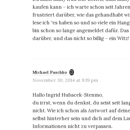
i
kaufen kann – ich warte schon seit Jahren
g
frustriert darüber, wie das gehandhabt w
a
lese ich “es haben so und so viele ein Han
bin schon so lange angemeldet dafür. Das 
t
darüber, und das nicht so billig – ein Wi
i
o
n
Michael Paschko
November 30, 2014 at 9:19 pm
Hallo Ingrid Hubacek-Stenmo,
du irrst, wenn du denkst, du seist seit la
nicht. Wie ich schon als Antwort auf de
selbst hinterher sein und dich auf dem L
Informationen nicht zu verpassen.