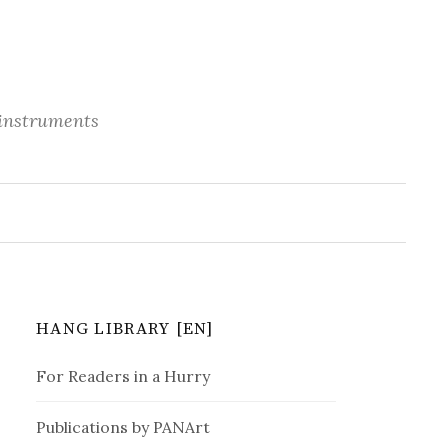
 instruments
S
e
a
r
c
h
f
o
r
HANG LIBRARY [EN]
:
For Readers in a Hurry
Publications by PANArt