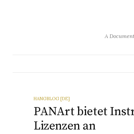
S
k
i
p
A Documenta
t
o
c
o
n
t
e
n
HANGBLOG [DE]
t
PANArt bietet Ins
Lizenzen an