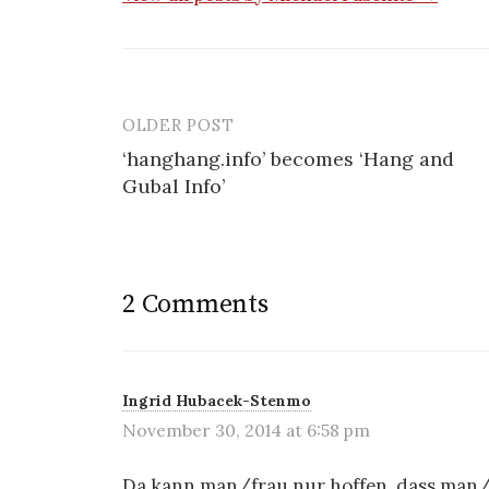
OLDER POST
‘hanghang.info’ becomes ‘Hang and
Gubal Info’
P
o
s
2 Comments
t
n
a
Ingrid Hubacek-Stenmo
November 30, 2014 at 6:58 pm
v
Da kann man/frau nur hoffen, dass man/