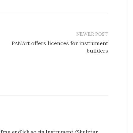
NEWER POST
PANArt offers licences for instrument
builders
frau endlich so ein Instrument/Skulptur