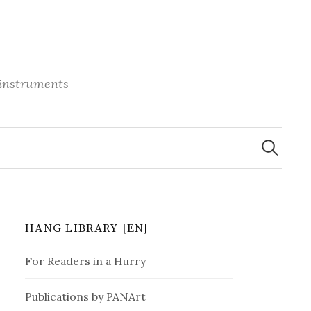
 instruments
S
e
a
r
c
h
f
o
r
HANG LIBRARY [EN]
:
For Readers in a Hurry
Publications by PANArt