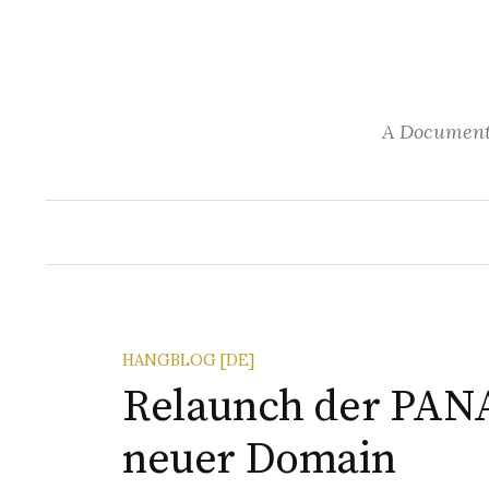
S
k
i
p
A Documenta
t
o
c
o
n
t
e
n
HANGBLOG [DE]
t
Relaunch der PANA
neuer Domain