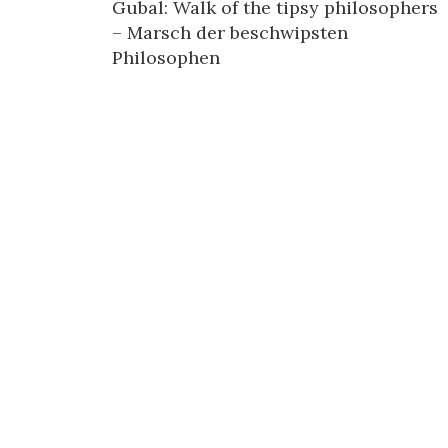
Gubal: Walk of the tipsy philosophers
– Marsch der beschwipsten
P
Philosophen
o
s
t
n
a
v
i
g
a
t