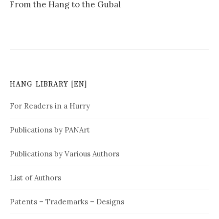
From the Hang to the Gubal
s
t
n
a
v
HANG LIBRARY [EN]
i
For Readers in a Hurry
g
Publications by PANArt
a
t
Publications by Various Authors
i
List of Authors
o
n
Patents – Trademarks – Designs