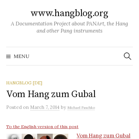
S
www.hangblog.org
k
i
A Documentation Project about PANArt, the Hang
p
and other Pang instruments
t
o
S
c
e
MENU
a
o
r
c
n
h
f
t
o
HANGBLOG [DE]
r
e
:
Vom Hang zum Gubal
n
t
Posted
on
March 7, 2014
by
Michael Paschko
To the English version of this post
Vom Hang zum Gubal