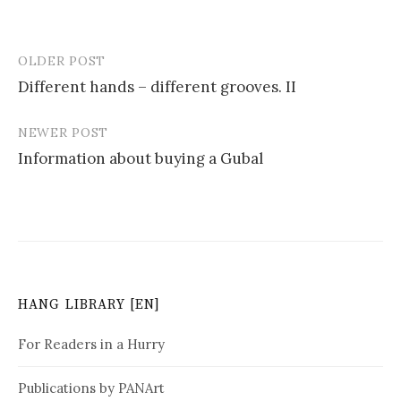
OLDER POST
Different hands – different grooves. II
P
NEWER POST
o
Information about buying a Gubal
s
t
n
a
v
HANG LIBRARY [EN]
i
For Readers in a Hurry
g
Publications by PANArt
a