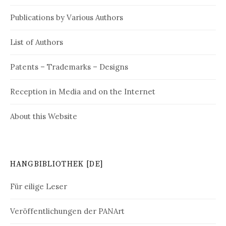
t
Publications by Various Authors
i
List of Authors
o
n
Patents – Trademarks – Designs
Reception in Media and on the Internet
About this Website
HANGBIBLIOTHEK [DE]
Für eilige Leser
Veröffentlichungen der PANArt