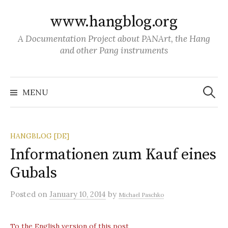
S
www.hangblog.org
k
i
A Documentation Project about PANArt, the Hang
p
and other Pang instruments
t
o
S
c
e
MENU
a
o
r
c
n
h
f
t
o
HANGBLOG [DE]
r
e
:
Informationen zum Kauf eines
n
Gubals
t
Posted
on
January 10, 2014
by
Michael Paschko
To the English version of this post