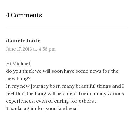
t
n
4 Comments
a
v
i
daniele fonte
June 17, 2013 at 4:56 pm
g
a
Hi Michael,
do you think we will soon have some news for the
t
new hang?
i
In my new journey born many beautiful things and I
o
feel that the hang will be a dear friend in my various
experiences, even of caring for others ..
n
Thanks again for your kindness!