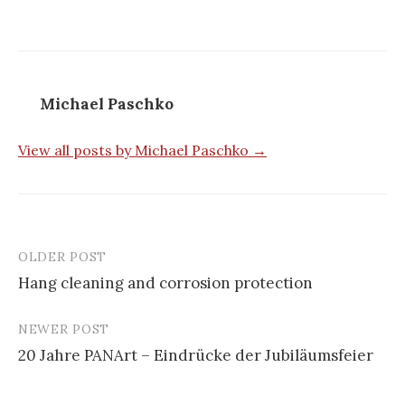
Michael Paschko
View all posts by Michael Paschko →
OLDER POST
Hang cleaning and corrosion protection
P
NEWER POST
o
20 Jahre PANArt – Eindrücke der Jubiläumsfeier
s