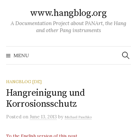
S
www.hangblog.org
k
i
A Documentation Project about PANArt, the Hang
p
and other Pang instruments
t
o
S
c
e
MENU
a
o
r
c
n
h
f
t
o
HANGBLOG [DE]
r
e
:
Hangreinigung und
n
Korrosionsschutz
t
Posted
on
June 13, 2013
by
Michael Paschko
To the English version of this post