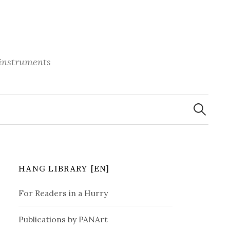
 instruments
S
e
a
r
c
h
f
o
r
HANG LIBRARY [EN]
:
For Readers in a Hurry
Publications by PANArt