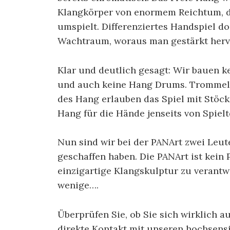
Klangkörper von enormem Reichtum, der
umspielt. Differenziertes Handspiel dos
Wachtraum, woraus man gestärkt hervo
Klar und deutlich gesagt: Wir bauen 
und auch keine Hang Drums. Trommeln
des Hang erlauben das Spiel mit Stöc
Hang für die Hände jenseits von Spiel
Nun sind wir bei der PANArt zwei Leu
geschaffen haben. Die PANArt ist kein P
einzigartige Klangskulptur zu verantwo
wenige….
Überprüfen Sie, ob Sie sich wirklich a
direkte Kontakt mit unseren hochsens